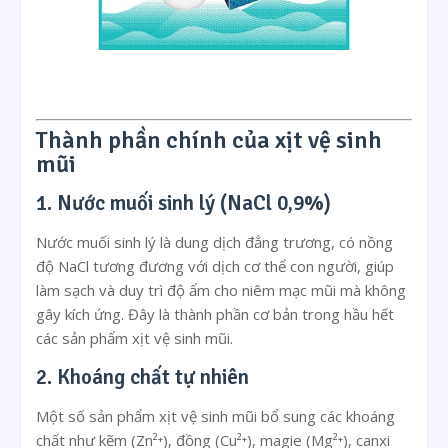
Thành phần chính của xịt vệ sinh
mũi
1. Nước muối sinh lý (NaCl 0,9%)
Nước muối sinh lý là dung dịch đẳng trương, có nồng
độ NaCl tương đương với dịch cơ thể con người, giúp
làm sạch và duy trì độ ẩm cho niêm mạc mũi mà không
gây kích ứng. Đây là thành phần cơ bản trong hầu hết
các sản phẩm xịt vệ sinh mũi.
2. Khoáng chất tự nhiên
Một số sản phẩm xịt vệ sinh mũi bổ sung các khoáng
chất như kẽm (Zn²⁺), đồng (Cu²⁺), magie (Mg²⁺), canxi