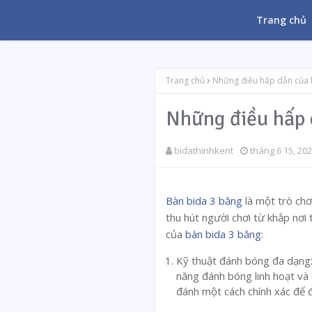
One Pioneer
Trang chủ
Trang chủ
Những điều hấp dẫn của 
Những điều hấp 
bidathinhkent
tháng 6 15, 20
Bàn bida 3 băng
là một trò chơ
thu hút người chơi từ khắp nơi 
của
bàn bida 3 băng
:
Kỹ thuật đánh bóng đa dạng: 
năng đánh bóng linh hoạt và 
đánh một cách chính xác để đ