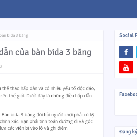
Social 
bàn bida 3 băng
dẫn của bàn bida 3 băng
23
i thể thao hấp dẫn và có nhiều yếu tố độc đáo,
Facebo
trên thế giới. Dưới đây là những điều hấp dẫn
Bàn bida 3 băng đòi hỏi người chơi phải có kỹ
chính xác. Bạn phải tính toán đường đi và góc
ưa các viên bi vào lỗ và ghi điểm.
Đăng ký