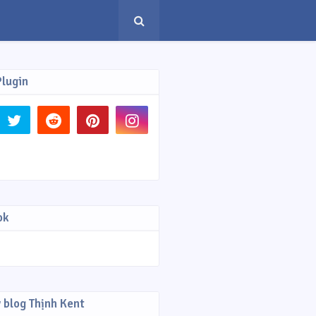
Plugin
ok
 blog Thịnh Kent