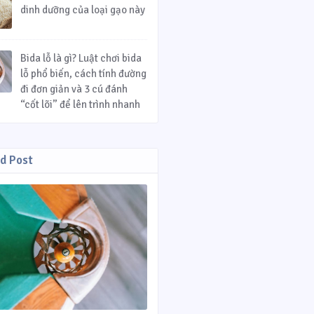
dinh dưỡng của loại gạo này
Bida lỗ là gì? Luật chơi bida
lỗ phổ biến, cách tính đường
đi đơn giản và 3 cú đánh
“cốt lõi” để lên trình nhanh
d Post