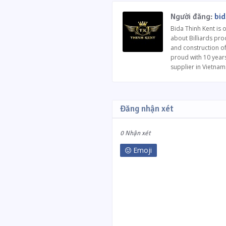
Người đăng:
bid
Bida Thinh Kent is 
about Billiards prod
and construction of 
proud with 10 years
supplier in Vietnam
Đăng nhận xét
0 Nhận xét
Emoji