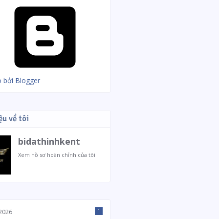
 bởi Blogger
ệu về tôi
bidathinhkent
Xem hồ sơ hoàn chỉnh của tôi
2026
1