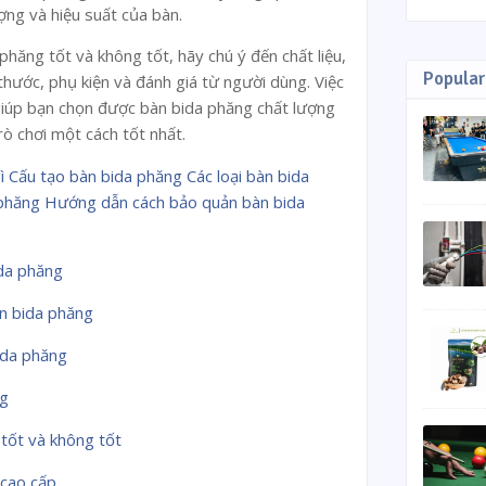
ợng và hiệu suất của bàn.
 phăng tốt và không tốt, hãy chú ý đến chất liệu,
Popular
thước, phụ kiện và đánh giá từ người dùng. Việc
iúp bạn chọn được bàn bida phăng chất lượng
rò chơi một cách tốt nhất.
ì
Cấu tạo bàn bida phăng
Các loại bàn bida
phăng
Hướng dẫn cách bảo quản bàn bida
ida phăng
àn bida phăng
ida phăng
ng
tốt và không tốt
 cao cấp