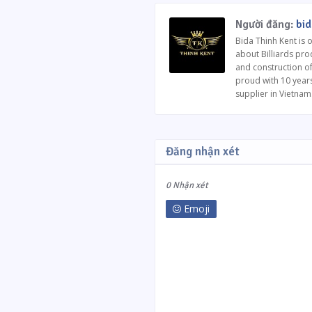
Người đăng:
bid
Bida Thinh Kent is 
about Billiards prod
and construction of 
proud with 10 years
supplier in Vietnam
Đăng nhận xét
0 Nhận xét
Emoji