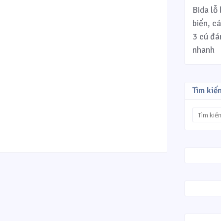
Bida lỗ 
biến, c
3 cú đán
nhanh
Tìm kiế