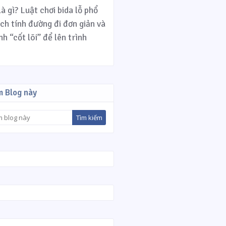
là gì? Luật chơi bida lỗ phổ
ách tính đường đi đơn giản và
h “cốt lõi” để lên trình
m Blog này