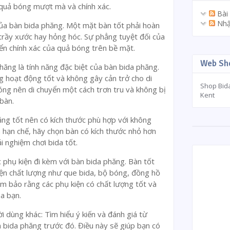
 quả bóng mượt mà và chính xác.
Bài
Nhậ
ủa bàn bida phăng. Một mặt bàn tốt phải hoàn
trầy xước hay hỏng hóc. Sự phẳng tuyệt đối của
n chính xác của quả bóng trên bề mặt.
Web Sho
ăng là tính năng đặc biệt của bàn bida phăng.
 hoạt động tốt và không gây cản trở cho di
Shop Bid
ng nên di chuyển một cách trơn tru và không bị
Kent
bàn.
ăng tốt nên có kích thước phù hợp với không
 hạn chế, hãy chọn bàn có kích thước nhỏ hơn
 nghiệm chơi bida tốt.
 phụ kiện đi kèm với bàn bida phăng. Bàn tốt
iện chất lượng như que bida, bộ bóng, đồng hồ
ảm bảo rằng các phụ kiện có chất lượng tốt và
a bạn.
i dùng khác: Tìm hiểu ý kiến và đánh giá từ
bida phăng trước đó. Điều này sẽ giúp bạn có