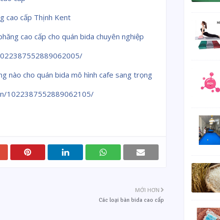
ng cao cấp Thịnh Kent
 phăng cao cấp cho quán bida chuyên nghiệp
n/1022387552889062005/
ăng nào cho quán bida mô hình cafe sang trọng
/pin/1022387552889062105/
MỚI HƠN
Các loại bàn bida cao cấp